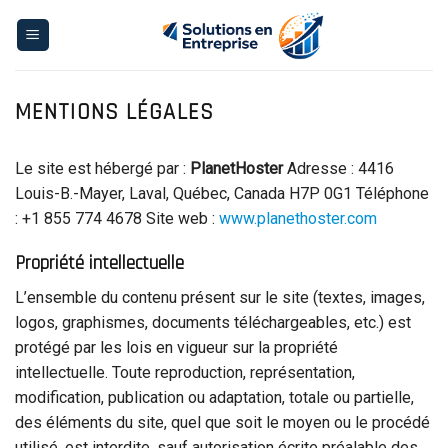
Skip
to
content
MENTIONS LÉGALES
Le site est hébergé par :
PlanetHoster
Adresse : 4416
Louis-B.-Mayer, Laval, Québec, Canada H7P 0G1 Téléphone
: +1 855 774 4678 Site web :
www.planethoster.com
Propriété intellectuelle
L’ensemble du contenu présent sur le site (textes, images,
logos, graphismes, documents téléchargeables, etc.) est
protégé par les lois en vigueur sur la propriété
intellectuelle. Toute reproduction, représentation,
modification, publication ou adaptation, totale ou partielle,
des éléments du site, quel que soit le moyen ou le procédé
utilisé, est interdite, sauf autorisation écrite préalable des