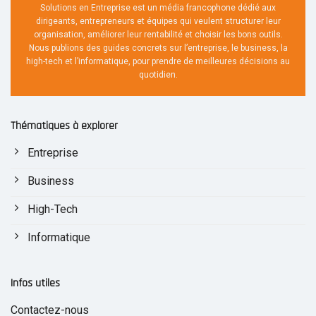
Solutions en Entreprise est un média francophone dédié aux
dirigeants, entrepreneurs et équipes qui veulent structurer leur
organisation, améliorer leur rentabilité et choisir les bons outils.
Nous publions des guides concrets sur l’entreprise, le business, la
high-tech et l’informatique, pour prendre de meilleures décisions au
quotidien.
Thématiques à explorer
Entreprise
Business
High-Tech
Informatique
Infos utiles
Contactez-nous