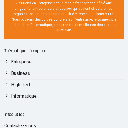
Solutions en Entreprise est un média francophone dédié aux
dirigeants, entrepreneurs et équipes qui veulent structurer leur
organisation, améliorer leur rentabilité et choisir les bons outils.
Nous publions des guides concrets sur l’entreprise, le business, la
high-tech et l’informatique, pour prendre de meilleures décisions au
quotidien.
Thématiques à explorer
Entreprise
Business
High-Tech
Informatique
Infos utiles
Contactez-nous