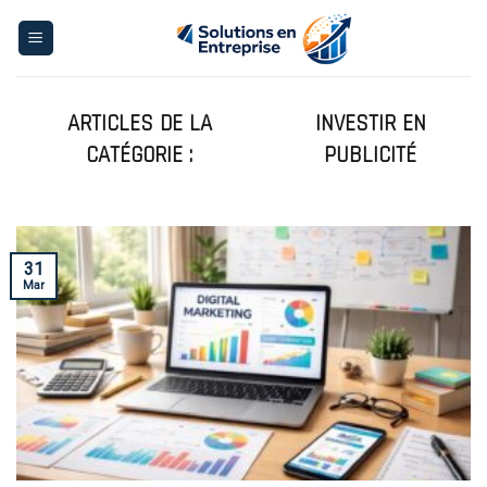
Skip
to
content
INVESTIR EN
PUBLICITÉ
31
Mar