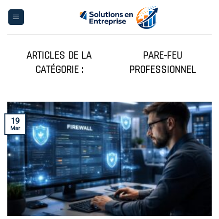
Skip
to
content
PARE-FEU
PROFESSIONNEL
19
Mar