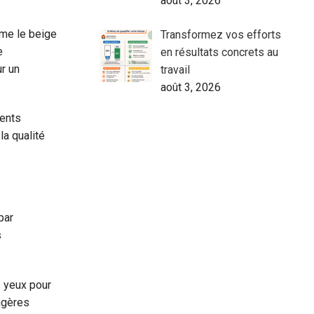
août 3, 2026
mme le beige
Transformez vos efforts
e
en résultats concrets au
r un
travail
août 3, 2026
ments
la qualité
par
s
s yeux pour
tagères