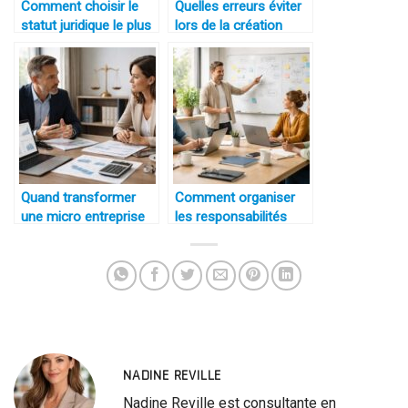
Comment choisir le
Quelles erreurs éviter
statut juridique le plus
lors de la création
adapté à une activité
d’une société en ligne
de service en 2026
Quand transformer
Comment organiser
une micro entreprise
les responsabilités
en société pour
dans une petite équipe
optimiser la fiscalité
de moins de 5 salariés
NADINE REVILLE
Nadine Reville est consultante en