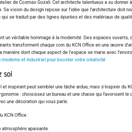
atelier de Cosmas Gozali. Cet architecte talentueux a su donner 
. Sa vision du design repose sur l’idée que l’architecture doit no
qui se traduit par des lignes épurées et des matériaux de quali
 sont un véritable hommage à la modernité. Des espaces ouverts, 
rants transforment chaque coin du KCN Office en une œuvre d’art
la manière dont chaque aspect de l’espace se marie avec l’envir
 moderne et industriel pour booster votre créativité
z soi
l et inspirant peut sembler une tâche ardue, mais s’inspirer du K
gonomie : choisissez un bureau et une chaise qui favorisent le c
avec une décoration qui vous parle.
du KCN Office :
ne atmosphère apaisante.