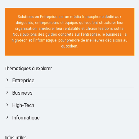
Solutions en Entreprise est un média francophone dédié aux
dirigeants, entrepreneurs et équipes qui veulent structurer leur
organisation, améliorer leur rentabilité et choisir les bons outils.
Nous publions des guides concrets sur l’entreprise, le business, la
high-tech et l’informatique, pour prendre de meilleures décisions au
quotidien.
Thématiques à explorer
Entreprise
Business
High-Tech
Informatique
Infos utiles