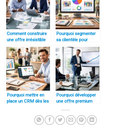
Comment construire
Pourquoi segmenter
une offre irrésistible
sa clientèle pour
pour un marché B2B
augmenter son taux
concurrentiel
de conversion
Pourquoi mettre en
Pourquoi développer
place un CRM dès les
une offre premium
premières ventes
pour augmenter sa
marge